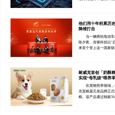
他们用十年积累历
降维打击
当一辆两轮电动车
除夕夜，首驱科技以“
来首个登上这一国家级
耐威克首创「奶酥
实现“母乳级”喂养
在宠物营养领域，
克宠粮届元老品牌正式
粮。该产品通过独家3S 