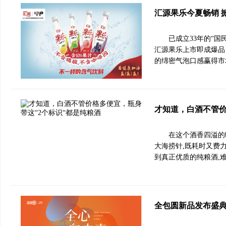
汇源果乐今夏畅销 
已成立33年的“
汇源果乐上市即成爆品，
的绵密气泡口感赢得市
才知道，白酒不管价
在这个酒香四溢的
大海捞针,既耗时又费
到真正优质的纯粮酒,
全包圆新品发布盛