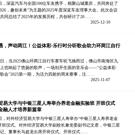
6日，深蓝汽车与全国100位车友携手，相聚山城重庆，共同奔赴了
2026，趣创未来”为主题的2025年度深蓝车友理事大会。此次会议
共同总结了2025年的发展历程，共创研讨了20……
2025-12-10
遇，声动两江！公益体彩·乐行时分听歌会助力环两江自行
26日，当2025佛山环两江自行车赛车轮飞驰而过，佛山市南海区九
上也响起了悠扬的歌声，一场别开生面的音乐会——“公益体彩·
歌会”2025第一期，为活力四射的周末赛事，注……
2025-11-07
贸易大学与中银三星人寿举办养老金融实验班 开班仪式
金融人才培养新篇章
9日，对外经济贸易大学与中银三星人寿举办“中银三星人寿养老金
开班仪式。对外经济贸易大学副校长兼党委副书记文君，中银三星
记、董事长马超龙出席开班仪式。开班仪式……