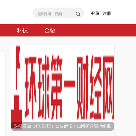
登录
注册
会
科技
金融
珠峰黄金（1815.HK）公告解读：山南矿详查持续推
进，