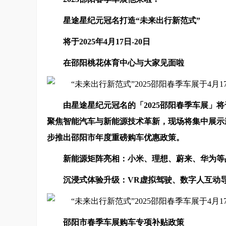
星途星纪元冠名打造“未来出行新范式”
将于
2025年4月17日-20日
在
邵阳
桃花体育
中心
与大家见面啦
由星途星纪元冠名的「2025邵阳
春季
车展」将
聚焦智能汽车与新能源技术革新，现场将集中展示
步推出邵阳市年度重磅购车优惠政策。
新能源矩阵亮相：小米
、
理想、蔚来、华为
等
沉浸式体验升级：VR虚拟驾驶、数字人互动
邵阳市
春季车展
购车专项补贴政策