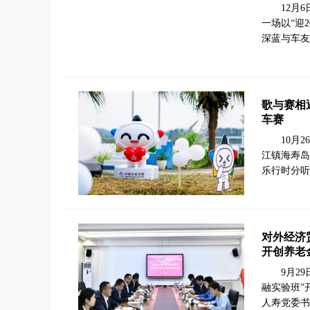
12月
一场以“迎
深蓝与车友
歌与赛相
车赛
10月
江镇海寿岛
乐行时分听
对外经济
开创养老
9月2
融实验班”
人寿党委书