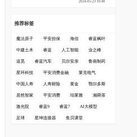
2024-05-23 16:48
推荐标签
魔法原子
平安担保
海信
睿蓝枫叶
中建土木
睿蓝
人工智能
业之峰
追觅
睿蓝汽车
贝尔安亲
鲁南制药
星环科技
平安消费金融
莱克电气
中国人寿
人寿财险
黄金
鄂尔多斯
居然智家
平安消费
珀莱雅
湘舜茶
激光院
睿蓝9
睿蓝7
AI大模型
足球
星坤连接器
鱼贝课堂