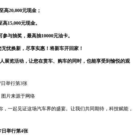
至
高
20,000
元
现金
；
至高
15,000
元
现金。
可参与抽奖，最高抽
10000
元油卡
。
您
无忧换新，尽享实惠！
将
新车开回家！
器人展览
活动，让您在赏车、购车的同时，也能享受到愉悦的观
图片来源于网络
心等你，一起见证这场汽车界的盛宴。让我们共同期待，科技赋能，