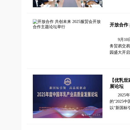
开放合作 
9月1
务贸易交易
园盛大开启
【优乳世
展论坛
202
的“202
以“新国标