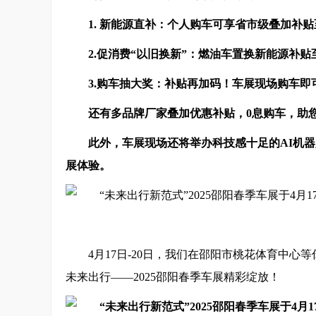
1. 新能源直补：个人购车可享省市级叠加补贴
2.
促消费“
以旧换新
”
：燃油车置换新能源
补贴
3
.
购车抽大奖
：
补贴再加码！车展现场购车即
还有多品牌厂家叠加
优惠
补贴，
0息购车，
助
此外，车展现场还将举办
科技感十足的
AI机
展体验。
4月17日-20日，我们在邵阳市桃花体育中
未来出行——2025邵阳春季车展精彩绽放！